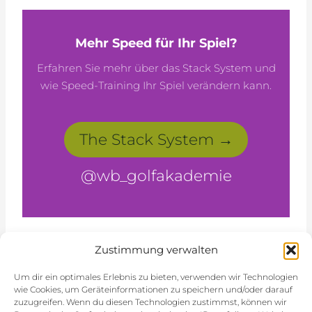
Mehr Speed für Ihr Spiel?
Erfahren Sie mehr über das Stack System und
wie Speed-Training Ihr Spiel verändern kann.
The Stack System →
@wb_golfakademie
Zustimmung verwalten
Beitragsnavigation
ZURÜCK
WEITER
Um dir ein optimales Erlebnis zu bieten, verwenden wir Technologien
wie Cookies, um Geräteinformationen zu speichern und/oder darauf
Die stille Sabotage:
Golf an der Costa
zuzugreifen. Wenn du diesen Technologien zustimmst, können wir