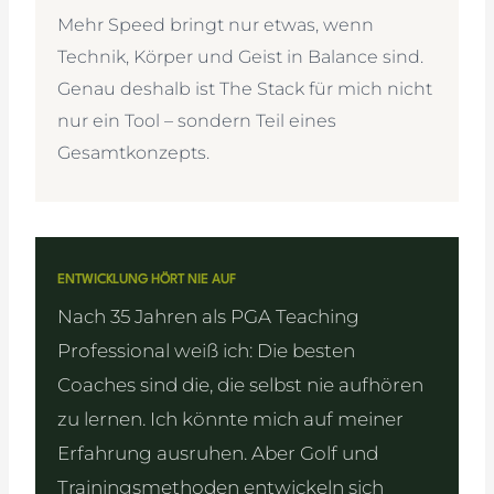
Mehr Speed bringt nur etwas, wenn
Technik, Körper und Geist in Balance sind.
Genau deshalb ist The Stack für mich nicht
nur ein Tool – sondern Teil eines
Gesamtkonzepts.
ENTWICKLUNG HÖRT NIE AUF
Nach 35 Jahren als PGA Teaching
Professional weiß ich: Die besten
Coaches sind die, die selbst nie aufhören
zu lernen. Ich könnte mich auf meiner
Erfahrung ausruhen. Aber Golf und
Trainingsmethoden entwickeln sich