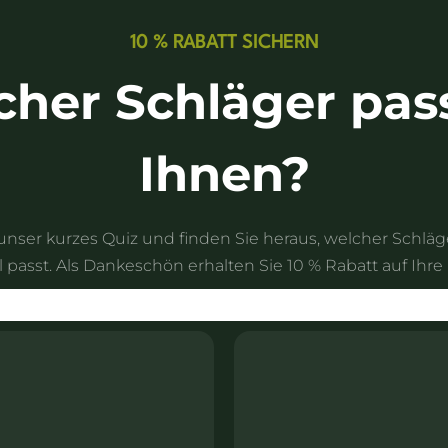
10 % RABATT SICHERN
her Schläger pas
Ihnen?
nser kurzes Quiz und finden Sie heraus, welcher Schläg
 passt. Als Dankeschön erhalten Sie 10 % Rabatt auf Ihre