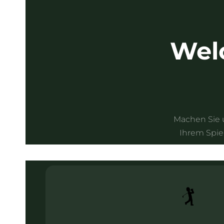
Welc
Machen Sie u
Ihrem Spiel
🏌️