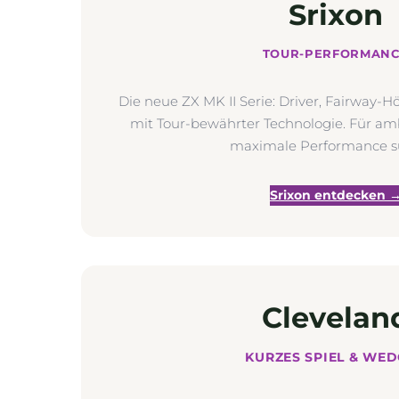
Srixon
TOUR-PERFORMANC
Die neue ZX MK II Serie: Driver, Fairway-H
mit Tour-bewährter Technologie. Für ambi
maximale Performance s
Srixon entdecken 
Clevelan
KURZES SPIEL & WE