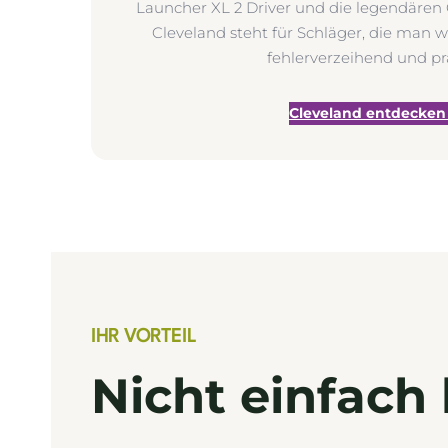
Launcher XL 2 Driver und die legendären
Cleveland steht für Schläger, die man wi
fehlerverzeihend und pr
Cleveland entdecken
IHR VORTEIL
Nicht einfach 