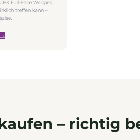
 CBX Full-Face Wedges.
rklich treffen kann –
äzise.
 →
kaufen – richtig b