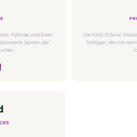
E
PR
ölzer, Hybride und Eisen
Die XXIO 13 Serie: Exklu
tionierte Spieler, die
Schläger, die mit we
uchen.
i
→
d
DGES