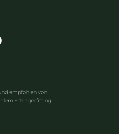
p
 und empfohlen von
alem Schlägerfitting.