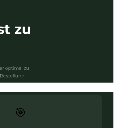
st zu
er optimal zu
 Bestellung.
🎯