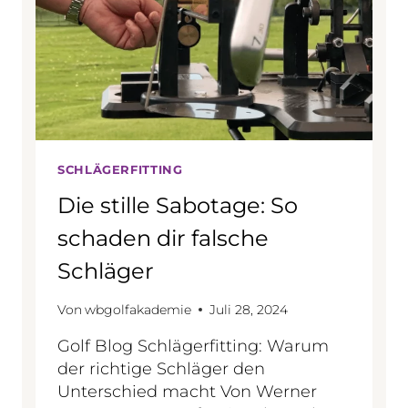
D
E
R
H
O
L
U
N
G
E
SCHLÄGERFITTING
N
Die stille Sabotage: So
.
1
schaden dir falsche
N
E
Schläger
U
E
Von
wbgolfakademie
Juli 28, 2024
S
S
Golf Blog Schlägerfitting: Warum
P
der richtige Schläger den
I
E
Unterschied macht Von Werner
L