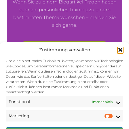
Wenn Sie zu einem Blogartikel Fragen haben
4
G
M
oder ein persönliches Training zu einem
E
P
R
bestimmten Thema wünschen – melden Sie
H
sich gerne.
:
W
A
S
📞 +43 664 33 28 922
D
Zustimmung verwalten
A
H
Um dir ein optimales Erlebnis zu bieten, verwenden wir Technologien
✉️ E-Mail schreiben
I
wie Cookies, um Geräteinformationen zu speichern und/oder darauf
N
zuzugreifen. Wenn du diesen Technologien zustimmst, können wir
Daten wie das Surfverhalten oder eindeutige IDs auf dieser Website
T
verarbeiten. Wenn du deine Zustimmung nicht erteilst oder
E
zurückziehst, können bestimmte Merkmale und Funktionen
R
beeinträchtigt werden.
S
T
Funktional
Immer aktiv
E
C
Marketing
K
Marke
T