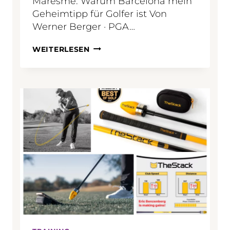
Maresme: Warum Barcelona mein
Geheimtipp für Golfer ist Von
Werner Berger · PGA…
G
WEITERLESEN
O
L
F
A
N
D
E
R
C
O
S
T
A
D
E
L
M