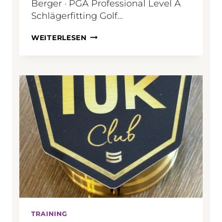
Berger · PGA Professional Level A
Schlägerfitting Golf…
D
WEITERLESEN
I
E
S
T
I
L
L
E
S
A
B
O
T
A
G
E
:
S
TRAINING