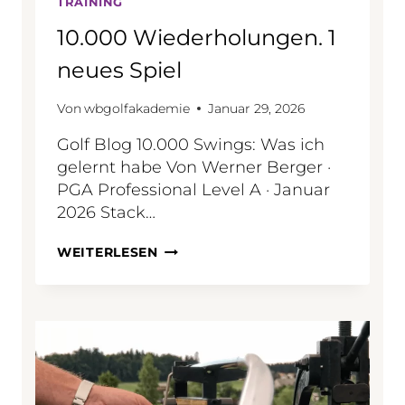
A
TRAINING
R
10.000 Wiederholungen. 1
E
S
neues Spiel
M
E
Von
wbgolfakademie
Januar 29, 2026
:
Golf Blog 10.000 Swings: Was ich
gelernt habe Von Werner Berger ·
PGA Professional Level A · Januar
2026 Stack…
1
WEITERLESEN
0
.
0
0
0
W
I
E