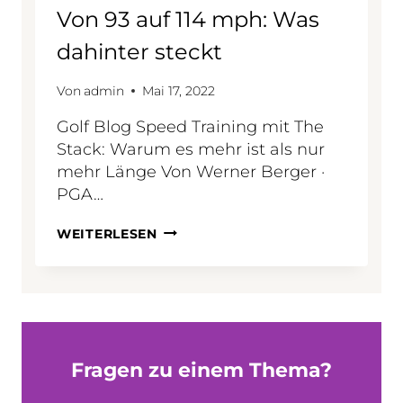
O
Von 93 auf 114 mph: Was
S
C
dahinter steckt
H
A
Von
admin
Mai 17, 2022
D
E
Golf Blog Speed Training mit The
N
Stack: Warum es mehr ist als nur
D
I
mehr Länge Von Werner Berger ·
R
PGA…
F
A
V
WEITERLESEN
L
O
S
N
C
9
H
3
E
A
S
U
C
F
H
Fragen zu einem Thema?
1
L
1
Ä