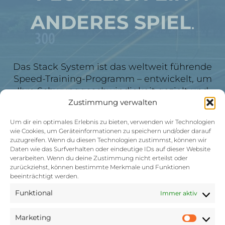
ANDERES SPIEL
.
Das Stack System ist das weltweit führende
Speed-Training-Programm – entwickelt, um
Ihre Schwunggeschwindigkeit gezielt und
messbar zu steigern. Mehr Speed bedeutet
Zustimmung verwalten
mehr Distanz vom Tee, bessere
Um dir ein optimales Erlebnis zu bieten, verwenden wir Technologien
Annäherungen und niedrigere Scores. Als
wie Cookies, um Geräteinformationen zu speichern und/oder darauf
zertifizierter Stack-Trainer begleite ich Sie
zuzugreifen. Wenn du diesen Technologien zustimmst, können wir
Daten wie das Surfverhalten oder eindeutige IDs auf dieser Website
durch ein individuelles Programm, das auf
verarbeiten. Wenn du deine Zustimmung nicht erteilst oder
Ihre Stärken und Ziele abgestimmt ist. Mein
zurückziehst, können bestimmte Merkmale und Funktionen
eigenes Ergebnis: von 93 auf 114 mph
beeinträchtigt werden.
Schlägerkopfgeschwindigkeit.
Funktional
Immer aktiv
Jetzt Speed
Marketing
Marke